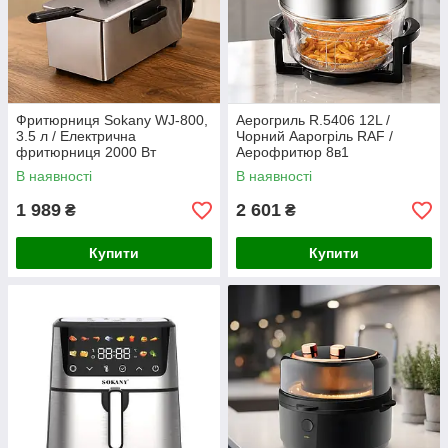
Фритюрниця Sokany WJ-800,
Аерогриль R.5406 12L /
3.5 л / Електрична
Чорний Аарогріль RAF /
фритюрниця 2000 Вт
Аерофритюр 8в1
В наявності
В наявності
1 989
2 601
₴
₴
Купити
Купити