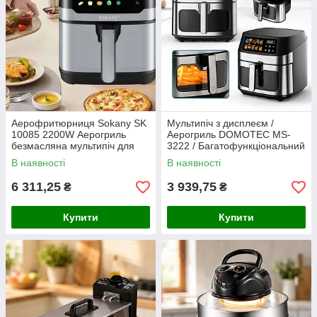
Аерофритюрниця Sokany SK
Мультипіч з дисплеєм /
10085 2200W Аерогриль
Аерогриль DOMOTEC MS-
безмасляна мультипіч для
3222 / Багатофункціональний
приготування без олії 12л з
аерогриль 2800 Вт 12 л
В наявності
В наявності
сенсорним керуванням
6 311,25
3 939,75
₴
₴
Купити
Купити