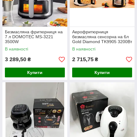
Безмасляна фритюрниця на
Аерофритюрниця
7 л DOMOTEC MS-3221
безмасляна сенсорна на 6л
3500W
Gold Diamond TK9905 3200Вт
В наявності
В наявності
3 289,50
2 715,75
₴
₴
Купити
Купити