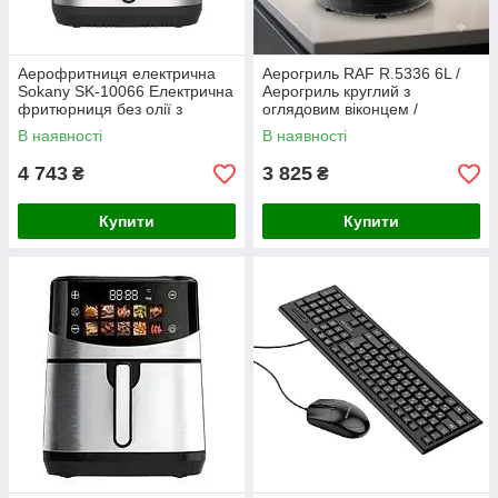
Аерофритниця електрична
Аерогриль RAF R.5336 6L /
Sokany SK-10066 Електрична
Аерогриль круглий з
фритюрниця без олії з
оглядовим віконцем /
таймером / Аерогриль 9.5 л
Мультипіч 1350 Вт
В наявності
В наявності
2400 Вт
4 743
3 825
₴
₴
Купити
Купити