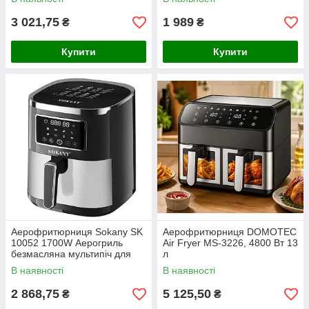
3 021,75
1 989
₴
₴
Купити
Купити
Аерофритюрниця Sokany SK
Аерофритюрниця DOMOTEC
10052 1700W Аерогриль
Air Fryer MS-3226, 4800 Вт 13
безмасляна мультипіч для
л
приготування без олії 7 л з
В наявності
В наявності
сенсорним керуванням
2 868,75
5 125,50
₴
₴