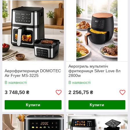
Аерогриль мультипіч
Аерофритюрниця DOMOTEC
фритюрниця Silver Love 8л
Air Fryer MS-3225
2800w
В наявності
В наявності
3 748,50
2 256,75
₴
₴
Купити
Купити