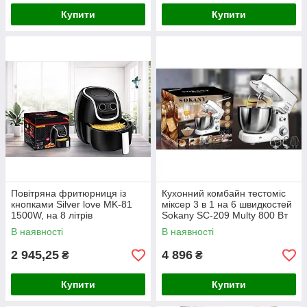
Купити
Купити
Повітряна фритюрниця із
Кухонний комбайн тестоміс
кнопками Silver love MK-81
міксер 3 в 1 на 6 швидкостей
1500W, на 8 літрів
Sokany SC-209 Multy 800 Вт
В наявності
В наявності
2 945,25
4 896
₴
₴
Купити
Купити