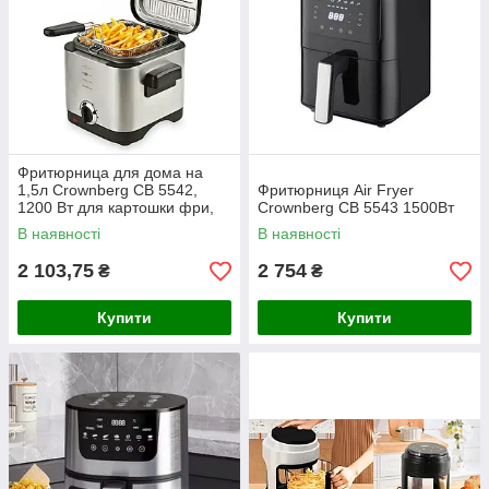
Фритюрница для дома на
1,5л Crownberg CB 5542,
Фритюрниця Air Fryer
1200 Вт для картошки фри,
Crownberg CB 5543 1500Вт
нагетсов
В наявності
В наявності
2 103,75
2 754
₴
₴
Купити
Купити