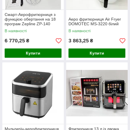
Смарт-Аерофритюрниця з
функцією обертання на 18
Аеро фритюрниця Air Fryer
програм Zepline ZP-140
DOMOTEC MS-3220 білий
10літрів 4000Вт
В наявності
В наявності
6 770,25
3 863,25
₴
₴
Купити
Купити
Мультипіч-аерофритюрниця
Фритюрниця 13 л із двома