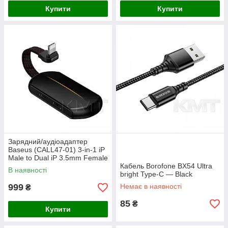
Купити
Купити
Зарядний/аудіоадаптер
Baseus (CALL47-01) 3-in-1 iP
Male to Dual iP 3.5mm Female
Adapter L47 Black
Кабель Borofone BX54 Ultra
В наявності
bright Type-C — Black
999
Немає в наявності
₴
85
₴
Купити