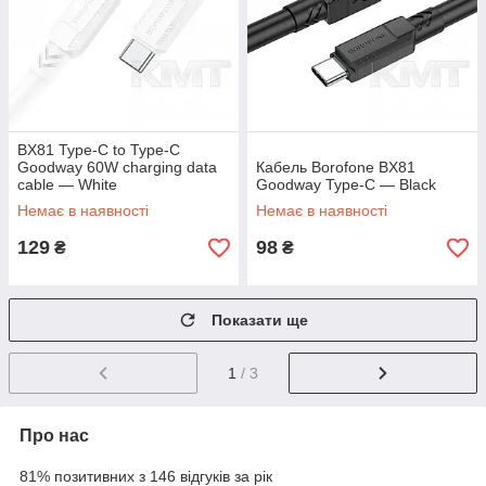
BX81 Type-C to Type-C
Goodway 60W charging data
Кабель Borofone BX81
cable — White
Goodway Type-C — Black
Немає в наявності
Немає в наявності
129
98
₴
₴
Показати ще
1
/ 3
Про нас
81% позитивних з 146 відгуків за рік