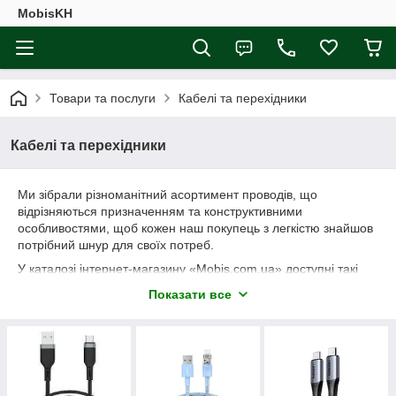
MobisKH
Товари та послуги
Кабелі та перехідники
Кабелі та перехідники
Ми зібрали різноманітний асортимент проводів, що
відрізняються призначенням та конструктивними
особливостями, щоб кожен наш покупець з легкістю знайшов
потрібний шнур для своїх потреб.
У каталозі інтернет-магазину «Mobis.com.ua» доступні такі
види аксесуарів:
Показати все
адаптери: служать для з'єднання двох приладів із
роз'ємом та штекером різних стандартів;
перехідники: дозволяють з'єднувати різні гаджети.
Використовуються для підключення периферійних
пристроїв, наприклад навушників до мобільного