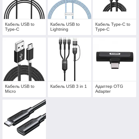
телефону;
кабелі: призначені для проводового з'єднання
приладів, наприклад, монітора та системного блоку,
телевізора та миші, смартфона та клавіатури;
Кабель USB to
Кабель USB to
Кабель Type-C to
Type-C
Lightning
Type-C
кабелі для навушників: забезпечують підключення
гарнітури та пристрої, у яких роз'єм та штекер
несумісні;
OTG-кабель: зв'язує два девайси без використання
USB-хоста. Таким чином, можна з'єднувати смартфон/
планшет із флешкою, жорстким диском, геймпадом,
клавіатурою, принтером тощо;
антенний кабель: призначений для підключення
телевізора до антени.
Кабель USB to
Кабель USB 3 in 1
Адаптер OTG
Micro
Adapter
Аксесуари відрізняються типом вхідного та вихідного роз'єму,
довжиною, конструкцією та кольором. На Mobis.com.ua ви
знайдете кабелі та перехідники для ПК та монітора, для
зарядки, для принтера, для навушників та інших електронних
пристроїв.