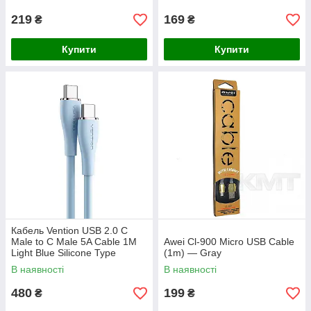
219
169
₴
₴
Купити
Купити
Кабель Vention USB 2.0 C
Male to C Male 5A Cable 1M
Awei Cl-900 Micro USB Cable
Light Blue Silicone Type
(1m) — Gray
(TAWSF)
В наявності
В наявності
480
199
₴
₴