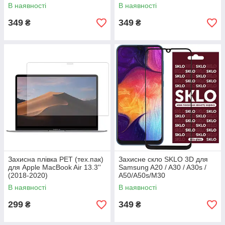
В наявності
В наявності
349
349
₴
₴
Захисна плівка PET (тех.пак)
Захисне скло SKLO 3D для
для Apple MacBook Air 13.3''
Samsung A20 / A30 / A30s /
(2018-2020)
A50/A50s/M30
/M30s/M31/M21/M21s
В наявності
В наявності
299
349
₴
₴