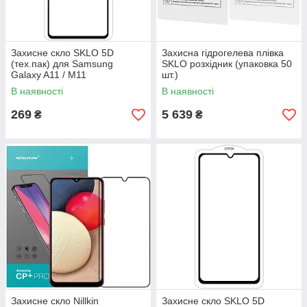
Захисне скло SKLO 5D
Захисна гідрогелева плівка
(тех.пак) для Samsung
SKLO розхідник (упаковка 50
Galaxy A11 / M11
шт.)
В наявності
В наявності
269
5 639
₴
₴
Захисне скло Nillkin
Захисне скло SKLO 5D