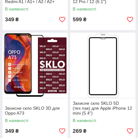
Redmi A1 / A1+ / A2 / A2+
12 Pro / 12 (6.1")
В наявності
В наявності
349
599
₴
₴
Захисне скло SKLO 5D
Захисне скло SKLO 3D для
(тех.пак) для Apple iPhone 12
Oppo A73
mini (5.4")
В наявності
В наявності
349
269
₴
₴