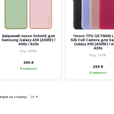
Шкіряний чохол Xshield для
Чохол TPU GETMAN L
Samsung Galaxy A50 (A505F) /
Silk Full Camera для S
A50s / A30s
Galaxy A50 (A505F) / A
A30s
44391
73791
399 ₴
259 ₴
В наявності
В наявності