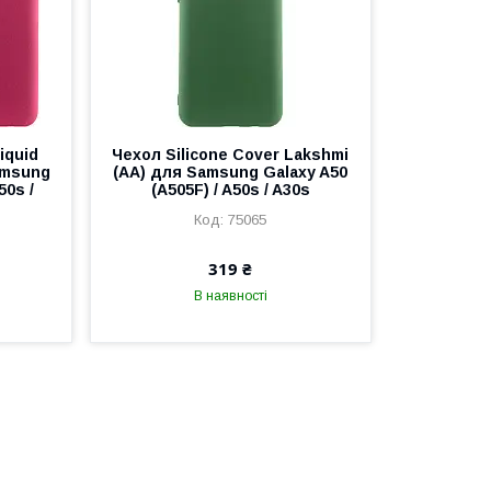
iquid
Чехол Silicone Cover Lakshmi
amsung
(AA) для Samsung Galaxy A50
50s /
(A505F) / A50s / A30s
75065
319 ₴
В наявності