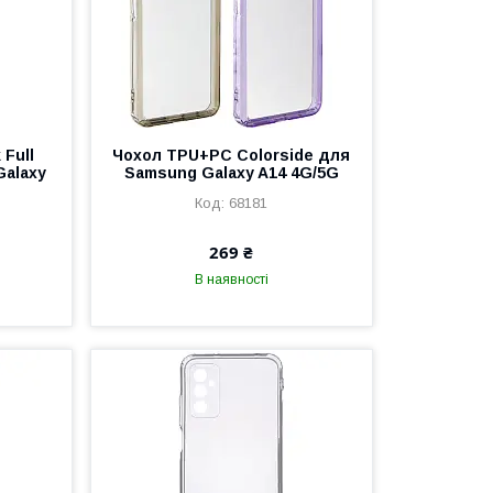
 Full
Чохол TPU+PC Colorside для
Galaxy
Samsung Galaxy A14 4G/5G
68181
269 ₴
В наявності