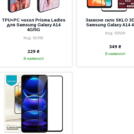
TPU+PC чохол Prisma Ladies
Захисне скло SKLO 3
для Samsung Galaxy A14
Samsung Galaxy A14 
4G/5G
63539
61393
349 ₴
229 ₴
В наявності
В наявності