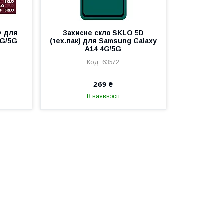
D для
Захисне скло SKLO 5D
4G/5G
(тех.пак) для Samsung Galaxy
A14 4G/5G
63572
269 ₴
В наявності