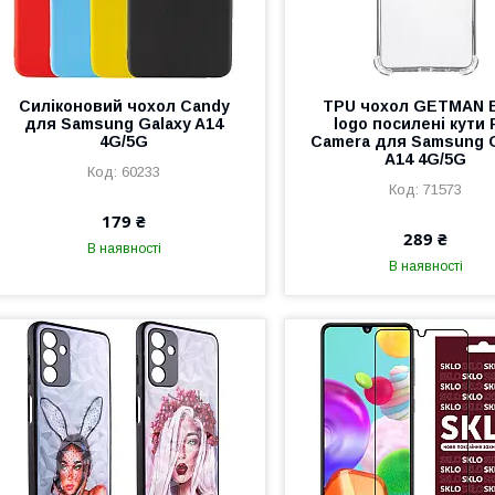
Силіконовий чохол Candy
TPU чохол GETMAN 
для Samsung Galaxy A14
logo посилені кути F
4G/5G
Camera для Samsung 
A14 4G/5G
60233
71573
179 ₴
289 ₴
В наявності
В наявності