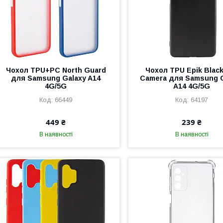
Чохол TPU+PC North Guard
Чохол TPU Epik Black
для Samsung Galaxy A14
Camera для Samsung 
4G/5G
A14 4G/5G
66449
64197
449 ₴
239 ₴
В наявності
В наявності