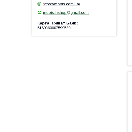
https://mobis.com.ua/
mobis.inshop@gmail.com
Карта Приват Банк
5169360007599529