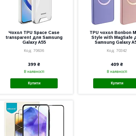
Чохол TPU Space Case
TPU чохол Bonbon M
transparent для Samsung
Style with MagSafe 
Galaxy A55
Samsung Galaxy A
70636
70342
399 ₴
409 ₴
В наявності
В наявності
Купити
Купити