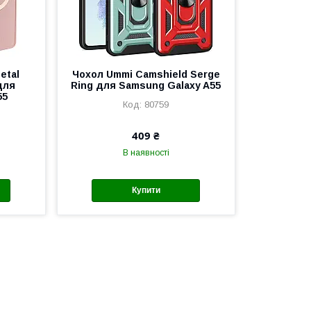
etal
Чохол Ummi Camshield Serge
для
Ring для Samsung Galaxy A55
55
80759
409 ₴
В наявності
Купити