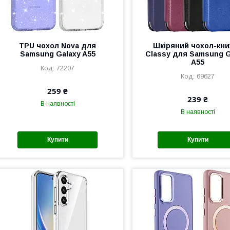
TPU чохол Nova для
Шкіряний чохол-кни
Samsung Galaxy A55
Classy для Samsung G
A55
72207
69627
259 ₴
239 ₴
В наявності
В наявності
Купити
Купити