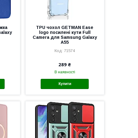
жка
TPU чохол GETMAN Ease
alaxy
logo посилені кути Full
Camera для Samsung Galaxy
A55
71574
289 ₴
В наявності
Купити