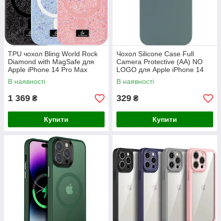
TPU чохол Bling World Rock
Чохол Silicone Case Full
Diamond with MagSafe для
Camera Protective (AA) NO
Apple iPhone 14 Pro Max
LOGO для Apple iPhone 14
(6.7")
Pro Max (6.7")
В наявності
В наявності
1 369
329
₴
₴
Купити
Купити