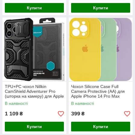
Купити
Купити
TPU+PC чохол Nillkin
Чохол Silicone Case Full
CamShield Adventurer Pro
Camera Protective (AA) для
(шторка на камеру) для Apple
Apple iPhone 14 Pro Max
iPhone 14 Pro Max (6.7")
(6.7")
В наявності
В наявності
1 109
399
₴
₴
Купити
Купити