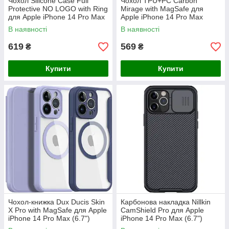
Чохол Silicone Case Full
Чохол TPU+PC Carbon
Protective NO LOGO with Ring
Mirage with MagSafe для
для Apple iPhone 14 Pro Max
Apple iPhone 14 Pro Max
(6.7")
(6.7")
В наявності
В наявності
619
569
₴
₴
Купити
Купити
Чохол-книжка Dux Ducis Skin
Карбонова накладка Nillkin
X Pro with MagSafe для Apple
CamShield Pro для Apple
iPhone 14 Pro Max (6.7")
iPhone 14 Pro Max (6.7")