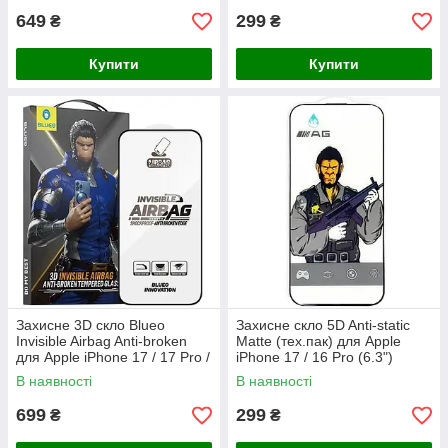
649
299
₴
₴
Купити
Купити
Захисне 3D скло Blueo
Захисне скло 5D Anti-static
Invisible Airbag Anti-broken
Matte (тех.пак) для Apple
для Apple iPhone 17 / 17 Pro /
iPhone 17 / 16 Pro (6.3")
16 Pro (6.3")
В наявності
В наявності
699
299
₴
₴