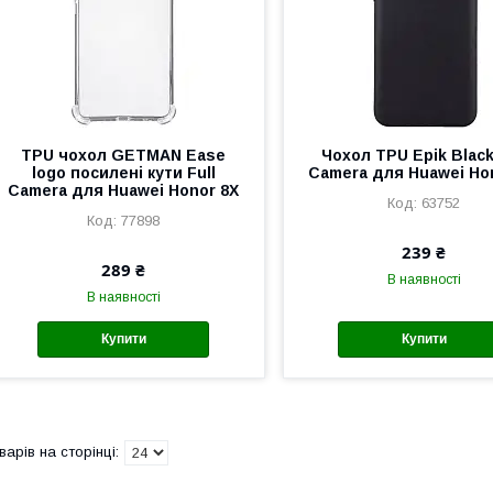
TPU чохол GETMAN Ease
Чохол TPU Epik Black
logo посилені кути Full
Camera для Huawei Ho
Camera для Huawei Honor 8X
63752
77898
239 ₴
289 ₴
В наявності
В наявності
Купити
Купити