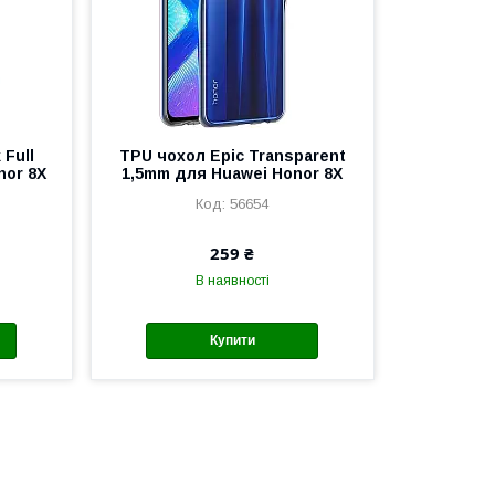
 Full
TPU чохол Epic Transparent
nor 8X
1,5mm для Huawei Honor 8X
56654
259 ₴
В наявності
Купити