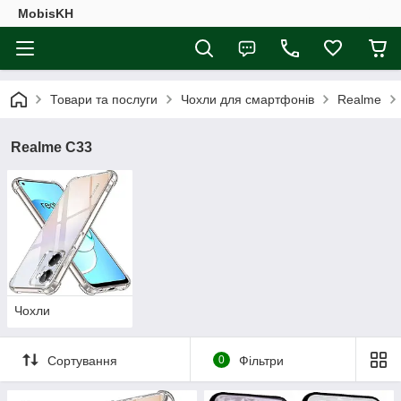
MobisKH
Товари та послуги
Чохли для смартфонів
Realme
Realme C33
Чохли
Сортування
0
Фільтри