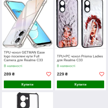
TPU чохол GETMAN Ease
logo посилені кути Full
TPU+PC чохол Prisma Ladies
Camera для Realme C33
для Realme C33
В наявності
В наявності
289
229
₴
₴
Купити
Купити