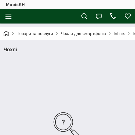
MobisKH
Товари та послуги
Чохли для смартфонів
Infinix
I
Чохлі