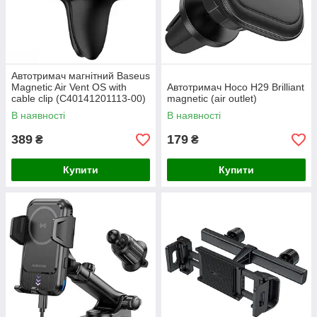
Автотримач магнітний Baseus
Magnetic Air Vent OS with
Автотримач Hoco H29 Brilliant
cable clip (C40141201113-00)
magnetic (air outlet)
В наявності
В наявності
389
179
₴
₴
Купити
Купити