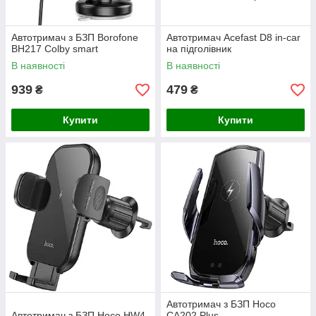
Автотримач з БЗП Borofone
Автотримач Acefast D8 in-car
BH217 Colby smart
на підголівник
В наявності
В наявності
939
479
₴
₴
Купити
Купити
Автотримач з БЗП Hoco
Автотримач з БЗП Hoco HW4
CA202 Plus