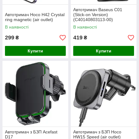
Автотримач Baseus C01
Автотримач Hoco H42 Crystal
(Stick-on Version)
ring magnetic (air outlet)
(C40140803113-00)
В наявності
В наявності
299
419
₴
₴
Купити
Купити
Автотримач з БЗП Acefast
Автотримач з БЗП Hoco
D17
HW15 Speed (air outlet)