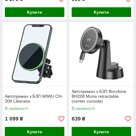
Купити
Купити
Автотримач з БЗП Borofone
Автотримач з БЗП WIWU CH-
BH208 Mona retractable
308 Liberator
(center console)
В наявності
В наявності
1 099
639
₴
₴
Купити
Купити