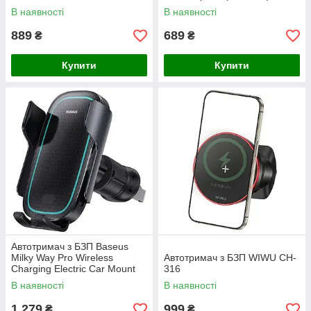
В наявності
В наявності
889
689
₴
₴
Купити
Купити
Автотримач з БЗП Baseus
Milky Way Pro Wireless
Автотримач з БЗП WIWU CH-
Charging Electric Car Mount
316
15W (C40357000111-0)
В наявності
В наявності
1 279
999
₴
₴