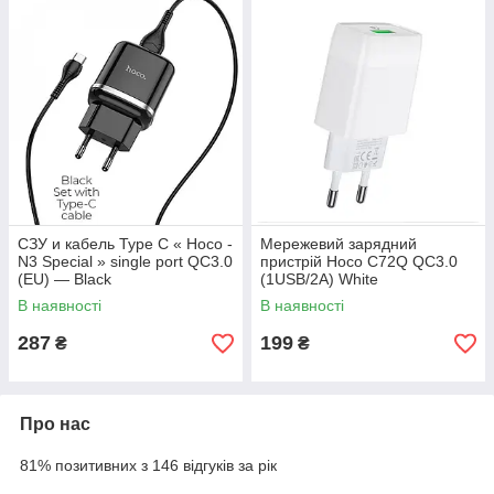
СЗУ и кабель Type C « Hoco -
Мережевий зарядний
N3 Special » single port QC3.0
пристрій Hoco C72Q QC3.0
(EU) — Black
(1USB/2A) White
В наявності
В наявності
287
199
₴
₴
Про нас
81% позитивних з 146 відгуків за рік