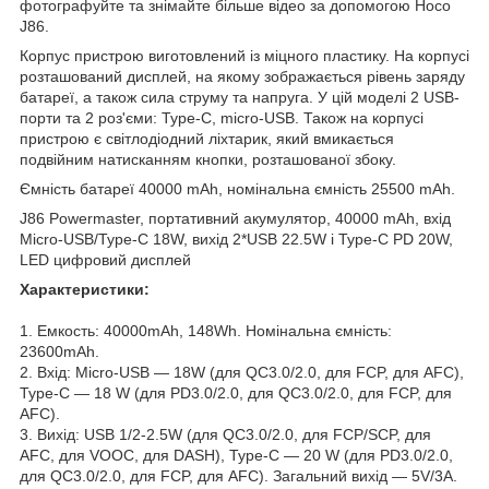
фотографуйте та знімайте більше відео за допомогою Hoco
J86.
Корпус пристрою виготовлений із міцного пластику. На корпусі
розташований дисплей, на якому зображається рівень заряду
батареї, а також сила струму та напруга. У цій моделі 2 USB-
порти та 2 роз'єми: Type-C, micro-USB. Також на корпусі
пристрою є світлодіодний ліхтарик, який вмикається
подвійним натисканням кнопки, розташованої збоку.
Ємність батареї 40000 mAh, номінальна ємність 25500 mAh.
J86 Powermaster, портативний акумулятор, 40000 mAh, вхід
Micro-USB/Type-C 18W, вихід 2*USB 22.5W і Type-C PD 20W,
LED цифровий дисплей
Характеристики:
1. Емкость: 40000mAh, 148Wh. Номінальна ємність:
23600mAh.
2. Вхід: Micro-USB — 18W (для QC3.0/2.0, для FCP, для AFC),
Type-C — 18 W (для PD3.0/2.0, для QC3.0/2.0, для FCP, для
AFC).
3. Вихід: USB 1/2-2.5W (для QC3.0/2.0, для FCP/SCP, для
AFC, для VOOC, для DASH), Type-C — 20 W (для PD3.0/2.0,
для QC3.0/2.0, для FCP, для AFC). Загальний вихід — 5V/3A.