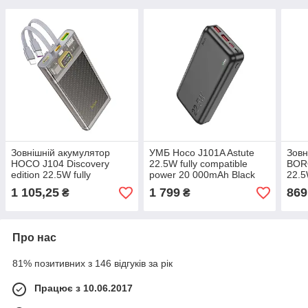
Зовнішній акумулятор
УМБ Hoco J101A Astute
Зовн
HOCO J104 Discovery
22.5W fully compatible
BOR
edition 22.5W fully
power 20 000mAh Black
22.5
compatible power bank with
comp
1 105,25
1 799
869
₴
₴
cable(10000mAh) Gray
bank
Про нас
81% позитивних з 146 відгуків за рік
Працює з 10.06.2017