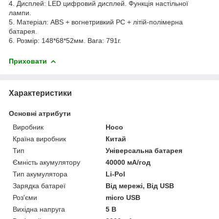
4. Дисплей: LED цифровий дисплей. Функція настільної
лампи.
5. Матеріал: ABS + вогнетривкий PC + літій-полімерна
батарея.
6. Розмір: 148*68*52мм. Вага: 791г.
Приховати
Характеристики
Основні атрибути
Виробник
Hoco
Країна виробник
Китай
Тип
Універсальна батарея
Ємність акумулятору
40000 мА/год
Тип акумулятора
Li-Pol
Зарядка батареї
Від мережі, Від USB
Роз'єми
micro USB
Вихідна напруга
5 В