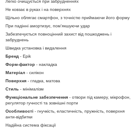
Легко очищується при забрудненнях
Не ковзає в руках і на поверхнях
Щільно облягає смартфон, з точністю приймаючи його форму
При падінні амортизує, пом'якшуючи удар
Забезпечується повноцінний захист від пошкоджень і
забруднень
Швидка установка і видалення
Бренд
- Epik
Форм-фактор
- накладка
Матеріал
- силікон
Поверхня
- гладка, матова
Стиль
- мінімалізм
Функціональне забезпечення
- отвори під камеру, мікрофон,
регулятор гучності та зовнішні порти
Особливості
- гнучкість, еластичність, пружність, поверхня
анти-відбитки
Надійна система фіксації