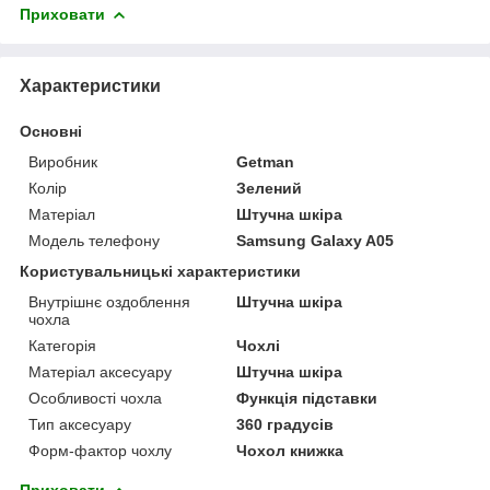
Приховати
Характеристики
Основні
Виробник
Getman
Колір
Зелений
Матеріал
Штучна шкіра
Модель телефону
Samsung Galaxy A05
Користувальницькі характеристики
Внутрішнє оздоблення
Штучна шкіра
чохла
Категорія
Чохлі
Матеріал аксесуару
Штучна шкіра
Особливості чохла
Функція підставки
Тип аксесуару
360 градусів
Форм-фактор чохлу
Чохол книжка
Приховати