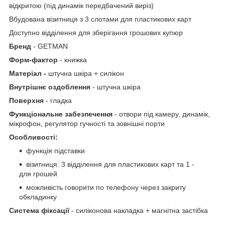
відкритою (під динамік передбачений виріз)
Вбудована візитниця з 3 слотами для пластикових карт
Доступно відділення для зберігання грошових купюр
Бренд
- GETMAN
Форм-фактор
- книжка
Матеріал -
штучна шкіра + силікон
Внутрішнє оздоблення
- штучна шкіра
Поверхня
- гладка
Функціональне забезпечення
- отвори під камеру, динамік,
мікрофон, регулятор гучності та зовнішні порти
Особливості:
функція підставки
візитниця: 3 відділення для пластикових карт та 1 -
для грошей
можливість говорити по телефону через закриту
обкладинку
Система фіксації
- силіконова накладка + магнітна застібка