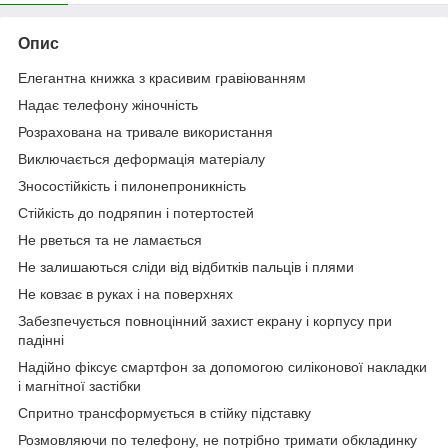
Опис
Елегантна книжка з красивим гравіюванням
Надає телефону жіночність
Розрахована на тривале використання
Виключається деформацiя матеріалу
Зносостійкість і пилонепроникність
Стійкість до подряпин і потертостей
Не рветься та не ламається
Не залишаються сліди від відбитків пальців і плями
Не ковзає в руках і на поверхнях
Забезпечується повноцінний захист екрану і корпусу при
падінні
Надійно фіксує смартфон за допомогою силіконової накладки
і магнітної застібки
Спритно трансформується в стійку підставку
Розмовляючи по телефону, не потрібно тримати обкладинку