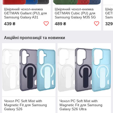
Шкіряний чохол-книжка
Шкіряний чохол-книжка
Шкір
GETMAN Gallant (PU) для
GETMAN Cubic (PU) для
GETM
Samsung Galaxy A31
Samsung Galaxy M35 5G
Sams
439
489
329
₴
₴
Акційні пропозиції та новинки
Чохол PC Soft Mist with
Чохол PC Soft Mist with
Magnetic Fit для Samsung
Magnetic Fit для Samsung
Galaxy S26
Galaxy S26 Ultra