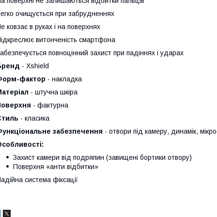
а поверхні не залишаються відбитки пальців
егко очищується при забрудненнях
е ковзає в руках і на поверхнях
ідкреслює витонченість смартфона
абезпечується повноцінний захист при падіннях і ударах
Бренд
- Xshield
Форм-фактор
- накладка
Матеріал
- штучна шкіра
Поверхня
- фактурна
Стиль
- класика
Функціональне забезпечення
- отвори під камеру, динамік, мікро
Особливості:
Захист камери від подряпин (завищені бортики отвору)
Поверхня «анти відбитки»
адійна система фіксації