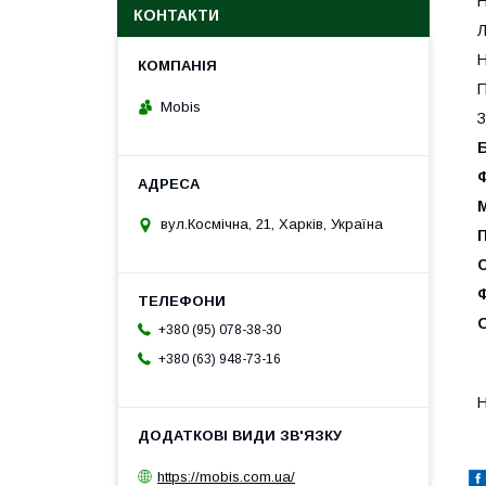
Н
КОНТАКТИ
Л
Н
П
Mobis
З
вул.Космічна, 21, Харків, Україна
+380 (95) 078-38-30
+380 (63) 948-73-16
Н
https://mobis.com.ua/