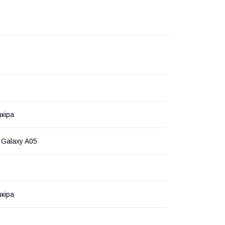
кіра
Galaxy A05
кіра