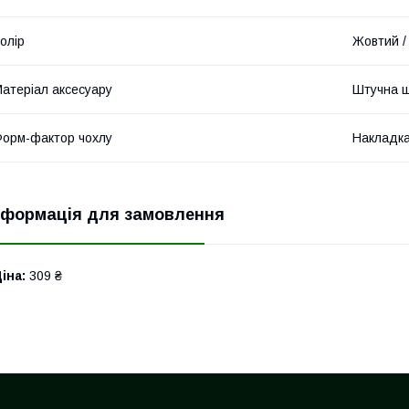
олір
Жовтий / 
атеріал аксесуару
Штучна ш
орм-фактор чохлу
Накладк
нформація для замовлення
іна:
309 ₴