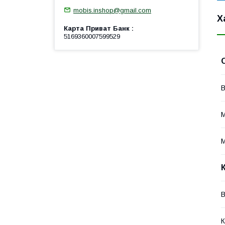
mobis.inshop@gmail.com
Х
Карта Приват Банк
5169360007599529
В
М
В
К