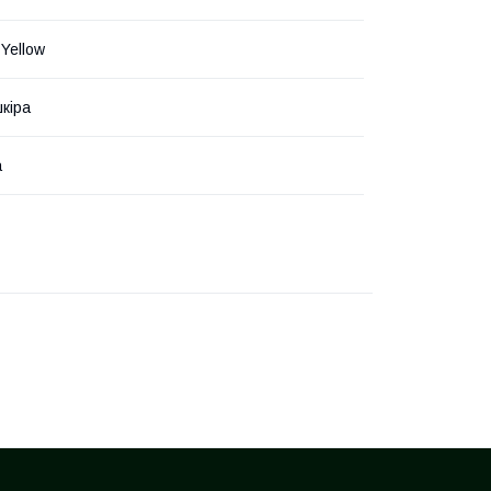
Yellow
кіра
а