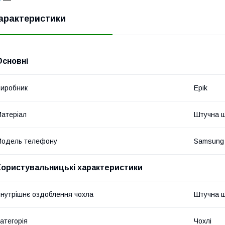
арактеристики
Основні
иробник
Epik
атеріал
Штучна ш
Модель телефону
Samsung 
Користувальницькі характеристики
нутрішнє оздоблення чохла
Штучна ш
атегорія
Чохлі