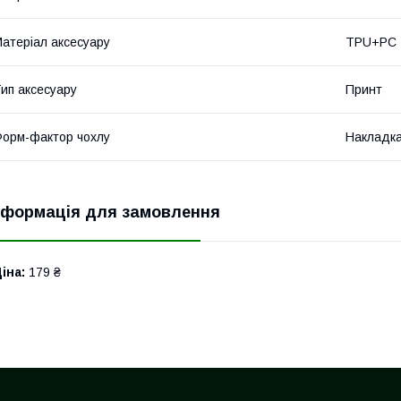
атеріал аксесуару
TPU+PC
ип аксесуару
Принт
орм-фактор чохлу
Накладк
нформація для замовлення
іна:
179 ₴