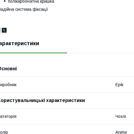
полікарбонатна кришка
адійна система фіксації
арактеристики
Основні
иробник
Epik
Користувальницькі характеристики
атегорія
Чохлі
олір
Anime