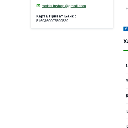
mobis.inshop@gmail.com
Н
Карта Приват Банк
5169360007599529
Х
В
К
К