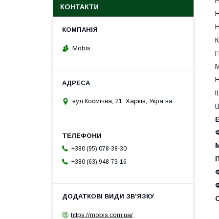
Н
КОНТАКТИ
Н
Н
К
Mobis
П
М
Н
Щ
вул.Космічна, 21, Харків, Україна
Ш
+380 (95) 078-38-30
+380 (63) 948-73-16
https://mobis.com.ua/