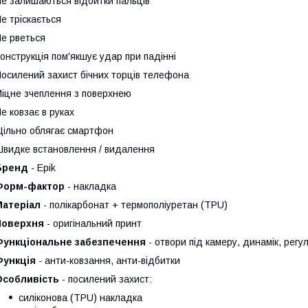
е залишаються відбитки пальців
е тріскається
е рветься
онструкція пом'якшує удар при падінні
осилений захист бічних торців телефона
іцне зчеплення з поверхнею
е ковзає в руках
ільно облягає смартфон
видке встановлення / видалення
Бренд
- Epik
Форм-фактор
- накладка
Матеріал
- полікарбонат + термополiуретан (TPU)
Поверхня
- оригінальний принт
Функціональне забезпечення
- отвори під камеру, динамік, регул
Функція
- анти-ковзання, анти-відбитки
Особливість
- посилений захист:
силіконова (TPU) накладка