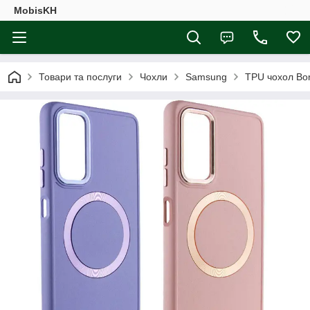
MobisKH
Товари та послуги
Чохли
Samsung
TPU чохол Bon