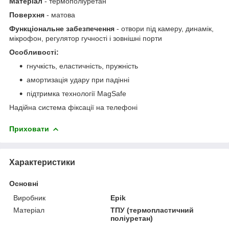
Матеріал
- термополіуретан
Поверхня
- матова
Функціональне забезпечення
- отвори під камеру, динамік,
мікрофон, регулятор гучності і зовнішні порти
Особливості:
гнучкість, еластичність, пружність
амортизація удару при падінні
підтримка технології MagSafe
Надійна система фіксації на телефоні
Приховати
Характеристики
Основні
Виробник
Epik
Матеріал
ТПУ (термопластичний
поліуретан)