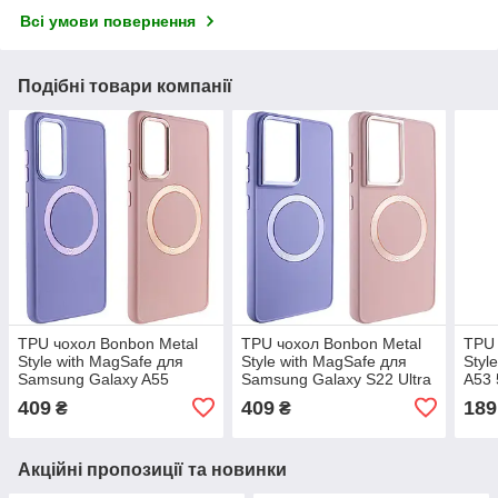
Всі умови повернення
Подібні товари компанії
TPU чохол Bonbon Metal
TPU чохол Bonbon Metal
TPU 
Style with MagSafe для
Style with MagSafe для
Styl
Samsung Galaxy A55
Samsung Galaxy S22 Ultra
A53
409
409
189
₴
₴
Акційні пропозиції та новинки