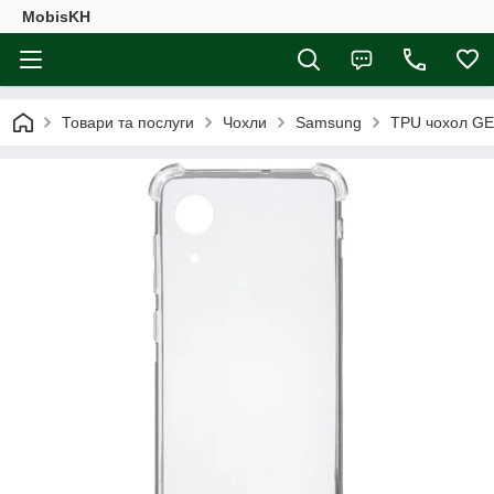
MobisKH
Товари та послуги
Чохли
Samsung
TPU чохол GE