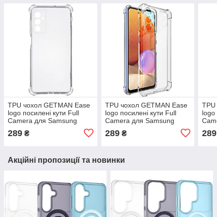
TPU чохол GETMAN Ease
TPU чохол GETMAN Ease
TPU
logo посилені кути Full
logo посилені кути Full
logo
Camera для Samsung
Camera для Samsung
Cam
Galaxy A26 5G
Galaxy A53 5G
Gala
289
289
289
₴
₴
Акційні пропозиції та новинки