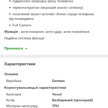
підкреслює природну красу телефона
термополiуретан (міцніший аналог силікону)
посилений захист куточків і бічних торців телефона
від пошкоджень
Full Camera
Функція
- анти-ковзання, анти-удар, анти-пожовтіння
Надійна система фіксації
Приховати
Характеристики
Основні
Виробник
Getman
Користувальницькі характеристики
Категорія
Чохлі
Колір
Безбарвний (прозорий)
Матеріал аксесуару
TPU