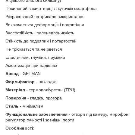
мiцнiшого аналога силікону)
Посилений захист торців і куточків смартфона
Розрахований на тривале використання
Виключається деформація і пожовтіння
Зносостійкість і пиленепроникність
Стійкість до подряпин і потертостей
Не тріскається та не рветься
Еластичний, гнучкий, пружний
Амортизація при падіннях
Бренд
- GETMAN
Форм-фактор
- накладка
Матеріал
- термополiуретан (TPU)
Поверхня
- гладка, прозора
Стиль
- мінімалізм
Функціональне забезпечення
- отвори під камеру, мікрофон,
регулятор гучності і зовнішні порти
Особливості: