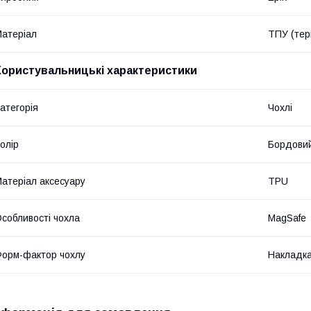
атеріал
ТПУ (тер
Користувальницькі характеристики
атегорія
Чохлі
олір
Бордовий
атеріал аксесуару
TPU
собливості чохла
MagSafe
орм-фактор чохлу
Накладк