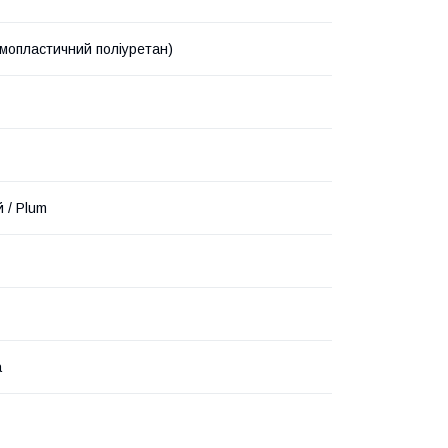
мопластичний поліуретан)
 / Plum
а