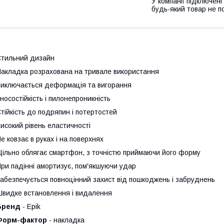
У компанії підключені
будь-який товар не п
тильний дизайн
акладка розрахована на тривале використання
иключається деформацiя та вигорання
носостійкість і пилонепроникність
тійкість до подряпин і потертостей
исокий рівень еластичності
е ковзає в руках і на поверхнях
ільно облягає смартфон, з точністю приймаючи його форму
ри падінні амортизує, пом'якшуючи удар
абезпечується повноцінний захист від пошкоджень і забруднень
видке встановлення і видалення
Бренд
- Epik
Форм-фактор
- накладка