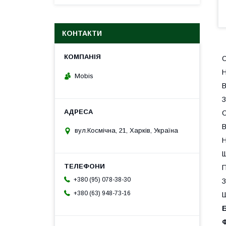
КОНТАКТИ
С
Н
Mobis
В
З
С
В
вул.Космічна, 21, Харків, Україна
Н
Щ
П
+380 (95) 078-38-30
З
+380 (63) 948-73-16
Ш