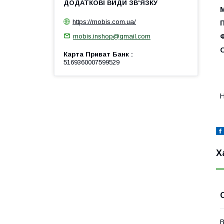
https://mobis.com.ua/
mobis.inshop@gmail.com
Карта Приват Банк
5169360007599529
Н
Х
В