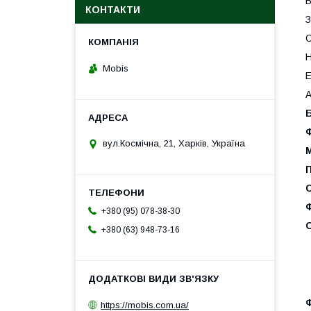
В
КОНТАКТИ
З
С
Н
Mobis
Е
А
вул.Космічна, 21, Харків, Україна
+380 (95) 078-38-30
+380 (63) 948-73-16
https://mobis.com.ua/