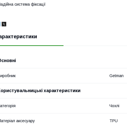
адійна система фіксації
арактеристики
Основні
иробник
Getman
Користувальницькі характеристики
атегорія
Чохлі
атеріал аксесуару
TPU