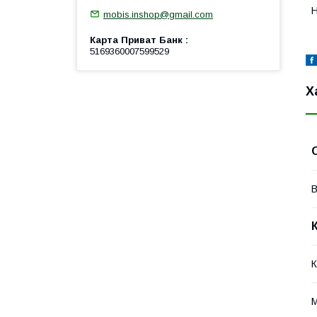
Н
mobis.inshop@gmail.com
Карта Приват Банк
5169360007599529
Х
В
К
М