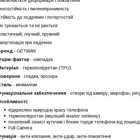
иключається деформація і пожовтіння
носостійкість і пиленепроникність
тійкість до подряпин і потертостей
е тріскається та не рветься
ластичний, гнучкий, пружний
мортизація при падіннях
Бренд
- GETMAN
Форм-фактор
- накладка
Матеріал
- термополiуретан (TPU)
Поверхня
- гладка, прозора
Стиль
- мінімалізм
Функціональне забезпечення
- отвори під камеру, мікрофон, регу
Особливості:
підкреслює природну красу телефона
термополiуретан (міцніший аналог силікону)
посилений захист куточків і бічних торців телефона від пошко
Full Camera
Функція
- анти-ковзання, анти-удар, анти-пожовтіння