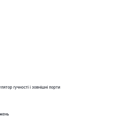
лятор гучності і зовнішні порти
джень