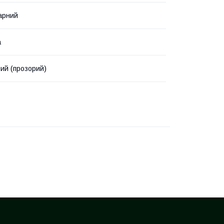
арний
а
ий (прозорий)