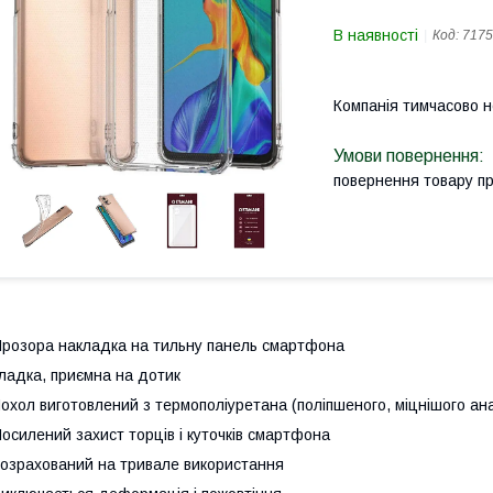
В наявності
Код:
7175
Компанія тимчасово 
повернення товару п
розора накладка на тильну панель смартфона
ладка, приємна на дотик
охол виготовлений з термополiуретана (поліпшеного, мiцнiшого ана
осилений захист торців і куточків смартфона
озрахований на тривале використання