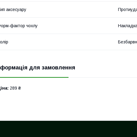
ип аксесуару
Протиуд
орм-фактор чохлу
Накладк
олір
Безбарвн
нформація для замовлення
іна:
289 ₴