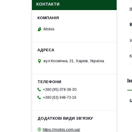
КОНТАКТИ
В
Mobis
І
К
вул.Космічна, 21, Харків, Україна
І
+380 (95) 078-38-30
+380 (63) 948-73-16
Ц
https://mobis.com.ua/