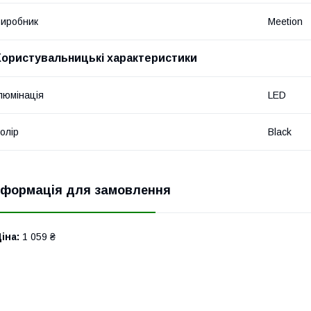
иробник
Meetion
Користувальницькі характеристики
люмінація
LED
олір
Black
нформація для замовлення
іна:
1 059 ₴