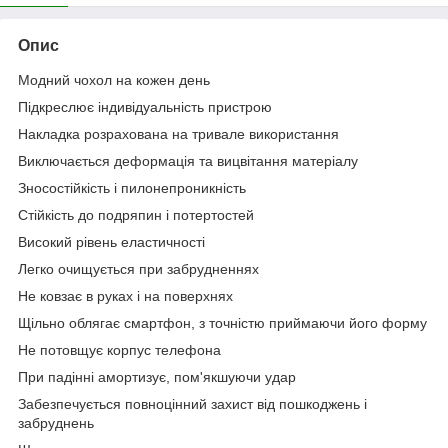
Опис
Модний чохол на кожен день
Підкреслює індивідуальність пристрою
Накладка розрахована на тривале використання
Виключається деформацiя та вицвiтання матерiалу
Зносостійкість і пилонепроникність
Стійкість до подряпин і потертостей
Високий рівень еластичності
Легко очищується при забрудненнях
Не ковзає в руках і на поверхнях
Щільно облягає смартфон, з точністю приймаючи його форму
Не потовщує корпус телефона
При падінні амортизує, пом'якшуючи удар
Забезпечується повноцінний захист від пошкоджень і
забруднень