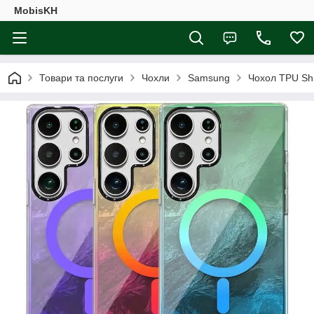
MobisKH
Товари та послуги
Чохли
Samsung
Чохол TPU Shi