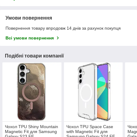
Умови повернення
Повернення товару впродовж 14 днів за рахунок покупця
Всі умови повернення
Подібні товари компанії
Чохол TPU Shiny Mountain
Чохол TPU Space Case
Чохо
Magnetic Fit для Samsung
with Magnetic Fit для
Magn
Galaxy S23 FE
Samsung Galaxy S24 FE
Gala