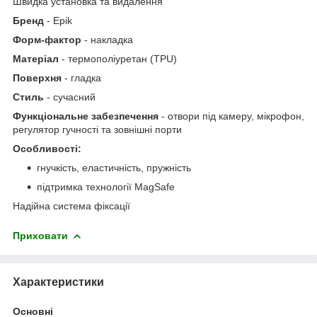
Швидка установка та видалення
Бренд
- Epik
Форм-фактор
- накладка
Матеріал
- термополiуретан (TPU)
Поверхня
- гладка
Стиль
- сучасний
Функціональне забезпечення
- отвори під камеру, мікрофон,
регулятор гучності та зовнішні порти
Особливості:
гнучкість, еластичність, пружність
підтримка технології MagSafe
Надійна система фіксації
Приховати
Характеристики
Основні