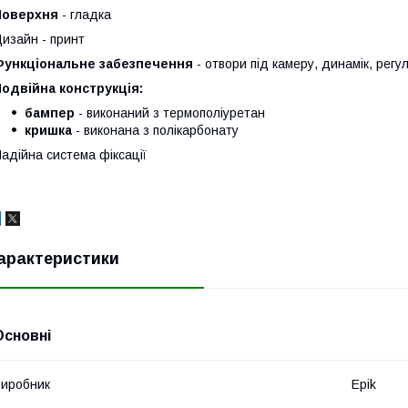
Поверхня
- гладка
изайн - принт
Функціональне забезпечення
- отвори під камеру, динамік, регул
одвійна конструкція:
бампер
- виконаний з термополiуретан
кришка
- виконана з полікарбонату
адійна система фіксації
арактеристики
Основні
иробник
Epik