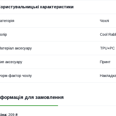
Користувальницькі характеристики
атегорія
Чохлі
олір
Cool Rabb
атеріал аксесуару
TPU+PC
ип аксесуару
Принт
орм-фактор чохлу
Накладк
нформація для замовлення
іна:
209 ₴