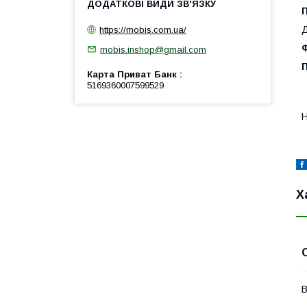
Д
https://mobis.com.ua/
mobis.inshop@gmail.com
П
Карта Приват Банк
5169360007599529
Н
Х
В