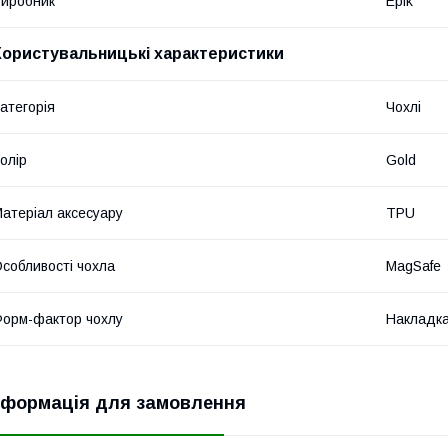
иробник
Epik
Користувальницькі характеристики
атегорія
Чохлі
олір
Gold
атеріал аксесуару
TPU
собливості чохла
MagSafe
орм-фактор чохлу
Накладк
нформація для замовлення