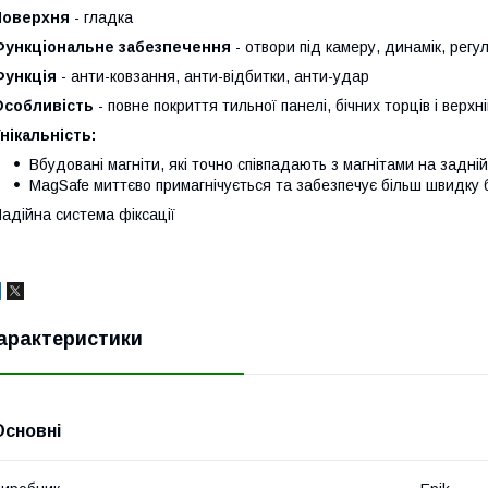
Поверхня
- гладка
Функціональне забезпечення
- отвори під камеру, динамік, регул
Функція
- анти-ковзання, анти-відбитки, анти-удар
Особливість
- повне покриття тильної панелі, бічних торців і верх
нікальність:
Вбудовані магніти, які точно співпадають з магнітами на задній
MagSafe миттєво примагнічується та забезпечує більш швидку
адійна система фіксації
арактеристики
Основні