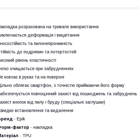
акладка розрахована на тривале використання
иключається деформація і вицвітання
носостійкість та пилонепроникність
тійкість до подряпин та потертостей
исокий рівень еластичності
егко очищається при забрудненнях
е ковзає в руках та на поверхні
ільно облягає смартфон, з точністю приймаючи його форму
абезпечується повноцінний захист від пошкоджень та забруднень
ахист кнопок від пилу і бруду (спеціальні заглушки)
видке встановлення та видалення
Бренд
- Epik
Форм-фактор
- накладка
Матеріал
- TPU