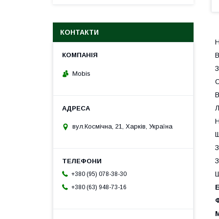
КОНТАКТИ
Н
В
З
Mobis
С
В
Л
Н
вул.Космічна, 21, Харків, Україна
Щ
З
З
Ш
+380 (95) 078-38-30
+380 (63) 948-73-16