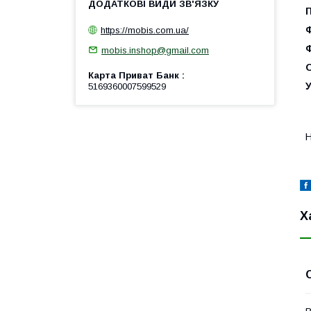
https://mobis.com.ua/
mobis.inshop@gmail.com
Карта Приват Банк
У
5169360007599529
Н
Х