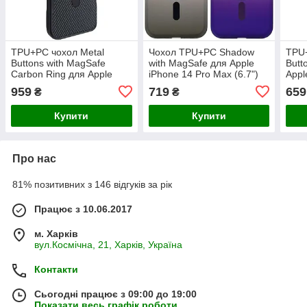
TPU+PC чохол Metal
Чохол TPU+PC Shadow
TPU+
Buttons with MagSafe
with MagSafe для Apple
Butt
Carbon Ring для Apple
iPhone 14 Pro Max (6.7")
Appl
iPhone 14 Pro Max (6.7")
959
719
659
₴
₴
Купити
Купити
Про нас
81% позитивних з 146 відгуків за рік
Працює з 10.06.2017
м. Харків
вул.Космічна, 21, Харків, Україна
Контакти
Сьогодні працює з 09:00 до 19:00
Показати весь графік роботи