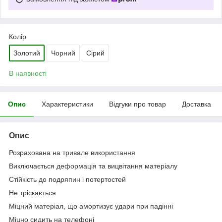
Колір
Золотий
Чорний
Сірий
В наявності
Опис
Характеристики
Відгуки про товар
Доставка
Опис
Розрахована на тривале використання
Виключається деформацiя та вицвiтання матерiалу
Стійкість до подряпин і потертостей
Не тріскається
Міцний матеріал, що амортизує удари при падінні
Міцно сидить на телефоні