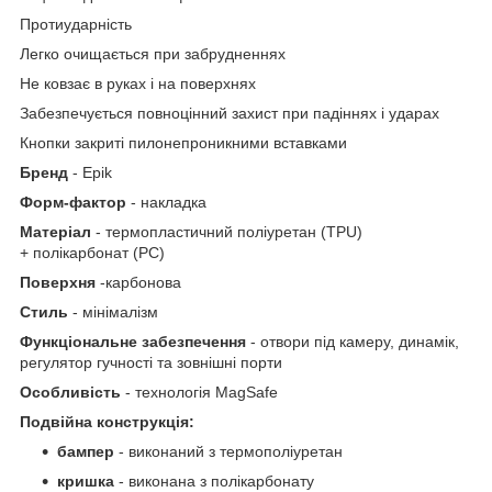
Протиударність
Легко очищається при забрудненнях
Не ковзає в руках і на поверхнях
Забезпечується повноцінний захист при падіннях і ударах
Кнопки закриті пилонепроникними вставками
Бренд
- Epik
Форм-фактор
- накладка
Матеріал
- термопластичний поліуретан (TPU)
+ полiкарбонат (PC)
Поверхня
-карбонова
Стиль
- мінімалізм
Функціональне забезпечення
- отвори під камеру, динамік,
регулятор гучності та зовнішні порти
Особливість
- технологія MagSafe
Подвійна конструкція:
бампер
- виконаний з термополiуретан
кришка
- виконана з полікарбонату