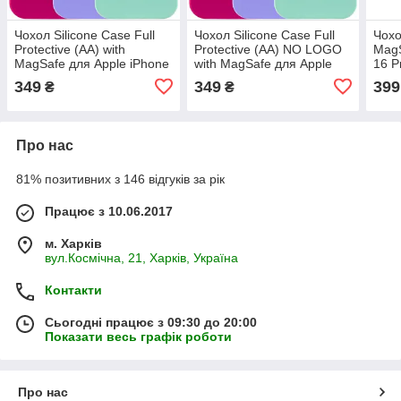
Чохол Silicone Case Full
Чохол Silicone Case Full
Чохо
Protective (AA) with
Protective (AA) NO LOGO
MagS
MagSafe для Apple iPhone
with MagSafe для Apple
16 P
16 Pro Max (6.9")
iPhone 16 Pro Max (6.9")
349
349
399
₴
₴
Про нас
81% позитивних з 146 відгуків за рік
Працює з 10.06.2017
м. Харків
вул.Космічна, 21, Харків, Україна
Контакти
Сьогодні працює з 09:30 до 20:00
Показати весь графік роботи
Про нас