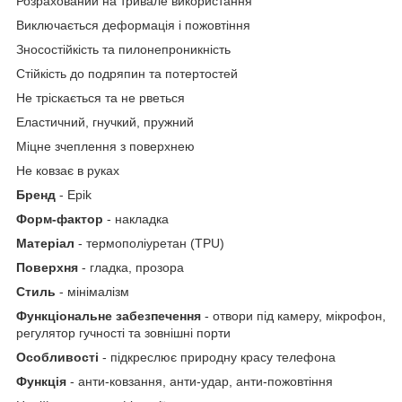
Розрахований на тривале використання
Виключається деформація і пожовтіння
Зносостійкість та пилонепроникність
Стійкість до подряпин та потертостей
Не тріскається та не рветься
Еластичний, гнучкий, пружний
Міцне зчеплення з поверхнею
Не ковзає в руках
Бренд
- Epik
Форм-фактор
- накладка
Матеріал
- термополiуретан (TPU)
Поверхня
- гладка, прозора
Стиль
- мінімалізм
Функціональне забезпечення
- отвори під камеру, мікрофон,
регулятор гучності та зовнішні порти
Особливості
- підкреслює природну красу телефона
Функція
- анти-ковзання, анти-удар, анти-пожовтіння