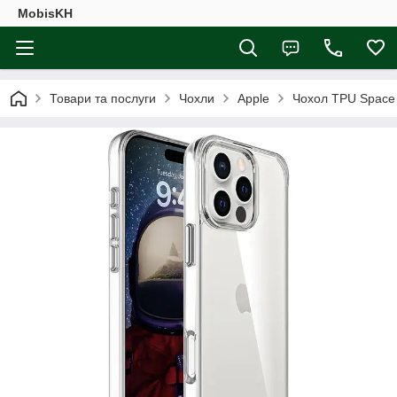
MobisKH
Товари та послуги
Чохли
Apple
Чохол TPU Space C