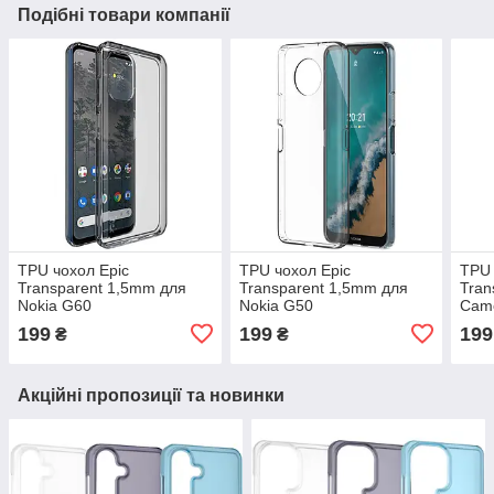
Подібні товари компанії
TPU чохол Epic
TPU чохол Epic
TPU 
Transparent 1,5mm для
Transparent 1,5mm для
Tran
Nokia G60
Nokia G50
Cam
Gala
199
199
199
₴
₴
Акційні пропозиції та новинки