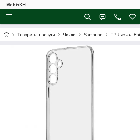
MobisKH
Товари та послуги
Чохли
Samsung
TPU чохол Epi