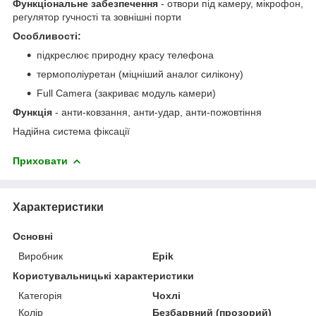
Функціональне забезпечення
- отвори під камеру, мікрофон,
регулятор гучності та зовнішні порти
Особливості:
підкреслює природну красу телефона
термополiуретан (міцніший аналог силікону)
Full Camera (закриває модуль камери)
Функція
- анти-ковзання, анти-удар, анти-пожовтіння
Надійна система фіксації
Приховати
Характеристики
Основні
Виробник
Epik
Користувальницькі характеристики
Категорія
Чохлі
Колір
Безбарвний (прозорий)