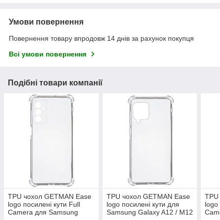
Умови повернення
Повернення товару впродовж 14 днів за рахунок покупця
Всі умови повернення
Подібні товари компанії
TPU чохол GETMAN Ease
TPU чохол GETMAN Ease
TPU
logo посилені кути Full
logo посилені кути для
logo
Camera для Samsung
Samsung Galaxy A12 / M12
Cam
Galaxy A26 5G
Gala