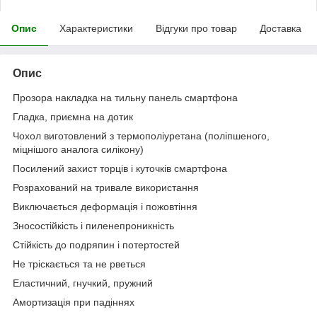
Опис
Характеристики
Відгуки про товар
Доставка
Опис
Прозора накладка на тильну панель смартфона
Гладка, приємна на дотик
Чохол виготовлений з термополiуретана (поліпшеного,
мiцнiшого аналога силікону)
Посилений захист торців і куточків смартфона
Розрахований на тривале використання
Виключається деформація і пожовтіння
Зносостійкість і пиленепроникність
Стійкість до подряпин і потертостей
Не тріскається та не рветься
Еластичний, гнучкий, пружний
Амортизація при падіннях