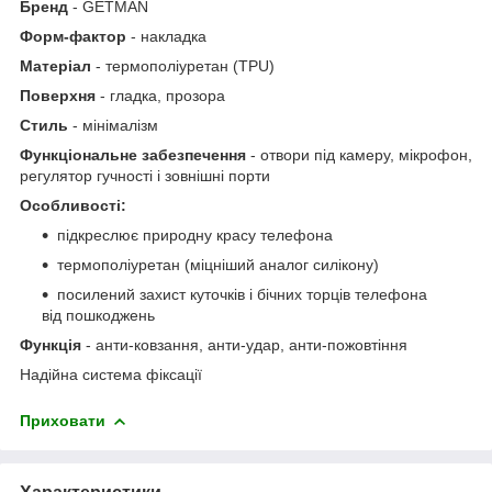
Бренд
- GETMAN
Форм-фактор
- накладка
Матеріал
- термополiуретан (TPU)
Поверхня
- гладка, прозора
Стиль
- мінімалізм
Функціональне забезпечення
- отвори під камеру, мікрофон,
регулятор гучності і зовнішні порти
Особливості:
підкреслює природну красу телефона
термополiуретан (міцніший аналог силікону)
посилений захист куточків і бічних торців телефона
від пошкоджень
Функція
- анти-ковзання, анти-удар, анти-пожовтіння
Надійна система фіксації
Приховати