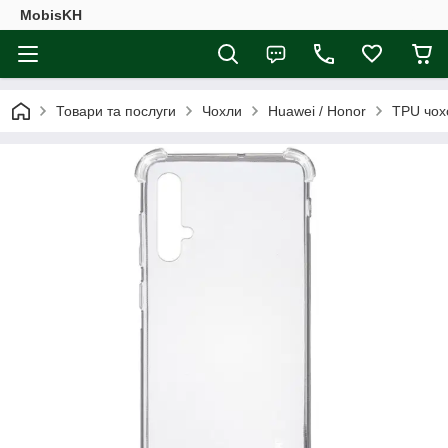
MobisKH
Товари та послуги
Чохли
Huawei / Honor
TPU чох